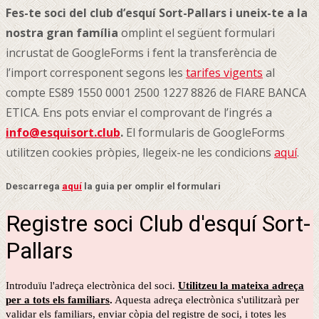
Fes-te soci del club d’esquí Sort-Pallars i uneix-te a la
nostra gran família
omplint el següent formulari
incrustat de GoogleForms i fent la transferència de
l’import corresponent segons les
tarifes vigents
al
compte ES89 1550 0001 2500 1227 8826 de FIARE BANCA
ETICA. Ens pots enviar el comprovant de l’ingrés a
info@esquisort.club
.
El formularis de GoogleForms
utilitzen cookies pròpies, llegeix-ne les condicions
aquí
.
Descarrega
aquí
la guia per omplir el formulari