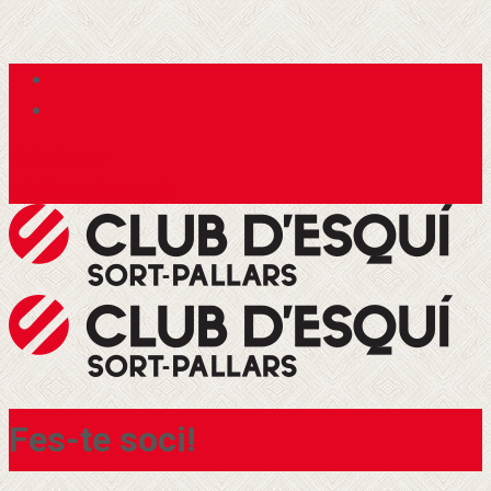
693 065 505
info@esquisort.club
Fes-te soci!